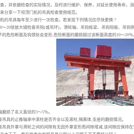
查，并依据检查的实际情况，及时进行维护、保养，对延长使用寿命，消
来分享一下坝顶门机的吊具检查使用规范。
机的吊具每年至少进行一次检查。若发现下列情况应尽快更换:?
10～20倍放大镜检查吊钩(或吊环)，滑轮轴、吊钩栋梁、吊钩钩板、吊钩
子的危险断面及钩颈处会变形,危险断面的磨损超过该断面高度的10～20％
轴磨损了名义直径的3～5％。
查吊具的止推轴承中滚柱是否齐全以及滚柱,隔离体,支座的磨损情况。
查吊具外罩与滑轮之间的间隙有无因外罩变形而间隙增减,该间隙应保持在