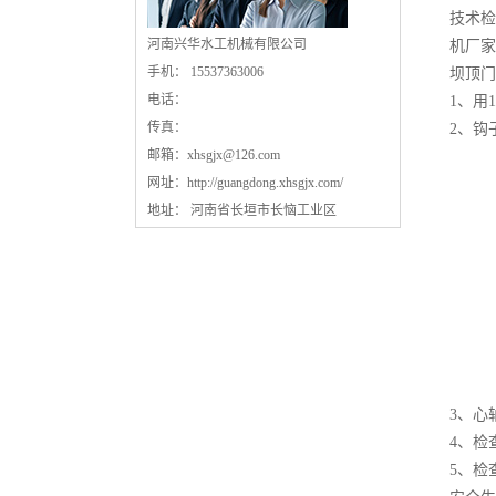
技术检
河南兴华水工机械有限公司
机厂家
手机： 15537363006
坝顶门
电话：
1、用
传真：
2、钩
邮箱：
xhsgjx@126.com
网址：
http://guangdong.xhsgjx.com/
地址： 河南省长垣市长恼工业区
3、心
4、检
5、检