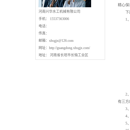
精心保
河南兴华水工机械有限公司
下面
手机： 15537363006
1、首
电话：
传真：
邮箱：
xhsgjx@126.com
网址：
http://guangdong.xhsgjx.com/
地址： 河南省长垣市长恼工业区
2、断
有三方
3、按
4、检
5、在