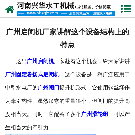
网站首页
走进我们
广州启闭机厂家讲解这个设备结构上的
产品中心
特点
新闻资讯
这里
广州启闭机
厂家趁着这个机会，给大家讲讲
客户案例
广州固定卷扬式启闭机
。这个设备是一种广泛应用于
资质荣誉
中型水电厂的
广州闸门
提升机形式。它使用钢丝绳作
联系我们
为牵引构件。虽然吊索的重量很小，但闸门的提升高
度相当大。同时，它配备了多个
广州滑轮组
，可以产
生相当大的牵引力。