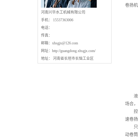
卷扬机
河南兴华水工机械有限公司
手机： 15537363006
电话：
传真：
邮箱：
xhsgjx@126.com
网址：
http://guangdong.xhsgjx.com/
地址： 河南省长垣市长恼工业区
液压
场合，
控制
速卷扬
只能
动卷筒