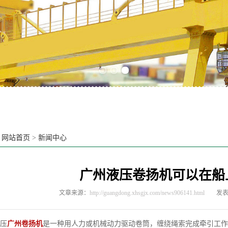
Previous slide
Next slide
：
网站首页
>
新闻中心
广州液压卷扬机可以在船
文章来源：
http://guangdong.xhsgjx.com/news906141.html
发表时
压
广州卷扬机
是一种用人力或机械动力驱动卷筒，缠绕绳索完成牵引工