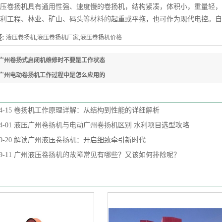
卷扬机具有通用性强、速度慢的卷扬机，结构紧凑，体积小，重量轻，
利工程、林业、矿山、码头等材料的起重或平拖，也可作为现代电控。自
:
液压卷扬机,液压卷扬机厂家,液压卷扬机价格
广州卷扬式启闭机维修时不要是工作状态
广州电动卷扬机工作过程中是怎么应用的
4-15
卷扬机工作原理详解：从结构到性能的详细解析
4-01
液压广州卷扬机与电动广州卷扬机区别 水利项目选型攻略
9-20
解读广州液压卷扬机：开启细致牵引新时代
9-11
广州液压卷扬机的故障常见有哪些？又该如何排除呢？