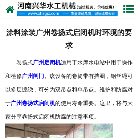
网站首页
走进我们
涂料涂装广州卷扬式启闭机时环境的要
产品中心
求
新闻资讯
卷扬式
广州启闭机
适用于水库水电站中用于操作
客户案例
和检修
广州闸门
。该设备的卷筒带有挡圈，钢丝绳可
资质荣誉
以多层缠绕，可分为双吊点和单吊点。维护和防腐对
联系我们
于
广州卷扬式启闭机
的使用寿命重要。这里，将与大
家分享卷扬式启闭机防腐的注意事项。