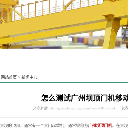
Previous slide
Next slide
：
网站首页
>
新闻中心
怎么测试广州坝顶门机移
文章来源：
http://guangdong.xhsgjx.com/news989165.html
发表时
坝的顶部，通常有一个大门起重机，通常被称为
广州坝顶门机
。在大坝