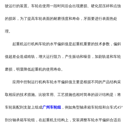
驶运行的装置。车轮在使用一段时间后会出现磨损、硬化层压碎和点蚀
-
广州机械抓梁
的损坏，为了提高车轮表面的耐磨强度和寿命，牙面要进行表面热处
-
广州坝顶门机
理。
广州起重机械
起重机运行机构车轮的水平偏斜值是起重机重要的技术参数，偏斜
-
广州电动葫芦
值超差会造成啃轨，增大运行阻力，产生振动和噪音，加剧轨道和车轮
-
广州单双梁桥式起重机
磨损，明显降低起重机的使用寿命。
应用中控制运行机构车轮水平偏斜值主要是根据不同的产品结构采
-
广州单双梁门式起重机
取相应的技术措施。比较常用、工艺措施也相对简单的设计结构是：将
-
广州通用门式起重机
车轮装配到支架上组成
广州车轮组
，例如角型轴承箱车轮组和台车式45°
广州起重配件
剖分轴承箱车轮组，在起重机主结构上，安装调整车轮水平偏斜合适后
-
广州启闭机电气