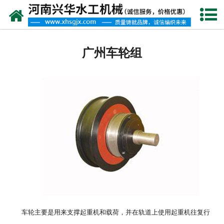
网站首页
广州水工机械
广州车轮组
-
广州闸门
-
广州水工葫芦
-
广州启闭机
-
广州卷扬机
-
广州清污机
-
广州拦污栅
车轮主要是用来支撑起重机和载荷，并在轨道上使用起重机往复行
-
广州液压抓梁